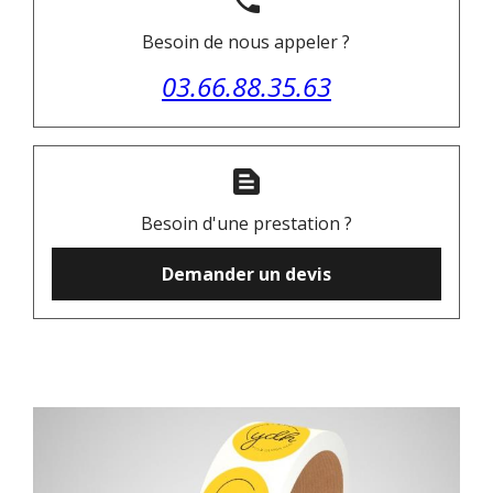
phone
Besoin de nous appeler ?
03.66.88.35.63
text_snippet
Besoin d'une prestation ?
Demander un devis