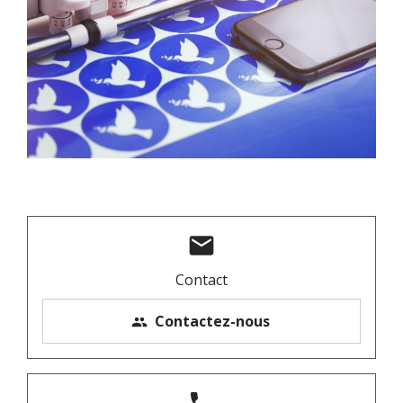
mail
Contact
Contactez-nous
people