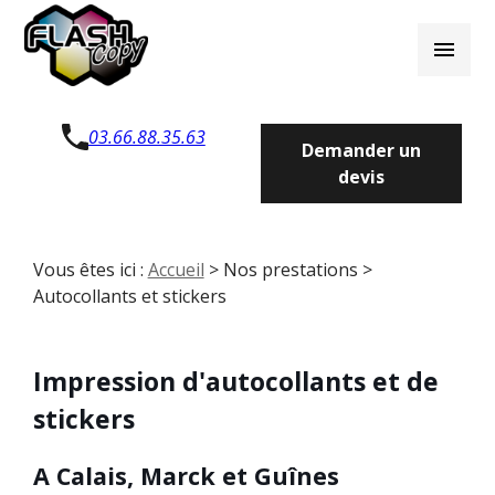
Panneau de gestion des cookies
menu
03.66.88.35.63
Demander un
devis
Vous êtes ici :
Accueil
>
Nos prestations
>
Autocollants et stickers
Impression d'autocollants et de
stickers
A Calais, Marck et Guînes