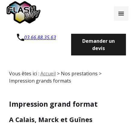
Panneau de gestion des cookies
menu
03.66.88.35.63
Demander un
devis
Vous êtes ici :
Accueil
>
Nos prestations
>
Impression grands formats
Impression grand format
A Calais, Marck et Guînes