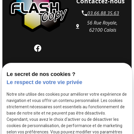
Contactez-nous
03.66.88.35.63
56 Rue Royale,
62100 Calais
Horaires
Le secret de nos cookies ?
Le respect de votre vie privée
Lundi : 14h00 -18h00
Mardi - Mercredi - Jeudi : 09h00 -12h00 | 14h00 -
Notre site utilise des cookies pour améliorer votre expérience de
18h00
navigation et vous offrir un contenu personnalisé. Les cookies
Vendredi : 09h00 - 12h00 - 14h00 - 17h00
strictement nécessaires sont essentiels au fonctionnement de
base de notre site et ne peuvent pas être désactivés.
Cependant, vous avez le choix d'activer ou de désactiver les
cookies de personnalisation, de performance et de marketing
Numéro de TVA: :
Mentions légales
selon vos préférences. Vous pouvez modifier vos paramètres
84182446900016