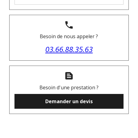
phone
Besoin de nous appeler ?
03.66.88.35.63
text_snippet
Besoin d'une prestation ?
Demander un devis